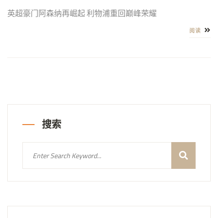
英超豪门阿森纳再崛起 利物浦重回巅峰荣耀
阅读
搜索