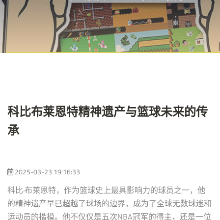
科比布莱恩特精神遗产与篮球未来的传
承
2025-03-23 19:16:33
科比·布莱恩特，作为篮球史上最具影响力的球员之一，他
的精神遗产早已超越了球场的边界，成为了全球无数球迷和
运动员的楷模。他不仅仅是五次NBA冠军的得主，还是一位