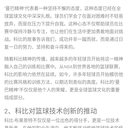
“曼巴精神”代表着一种坚持不懈的态度，这种态度已经在全
球篮球文化中深深扎根。球员们学会了在面对困难时不轻易
放弃，而是在压力下提升自我。这种心态不仅帮助球员在比
赛中保持冷静与专注，也让他们在生活中更加勇敢地面对挑
战。科比的故事告诉我们，成功并非一蹴而就，而是通过日
复一日的努力、坚持和奋斗得来的。
随着科比精神的传播，越来越多的年轻球员开始将这一精神
融入自己的训练和比赛中。从NBA到世界各地的篮球联赛，
科比的影响力依然在延续。如今，许多年轻球员开始模仿他
的比赛风格和训练方法，以期达到类似的高度。科比的“曼
巴精神”不仅仅是他个人的荣耀，更是全球篮球文化的重要
组成部分。
2、科比对篮球技术创新的推动
科比·布莱恩特不仅仅是一位出色的得分手，更是一位技术
革新者。在他的职业生涯中，他不断挑战传统篮球技术的极