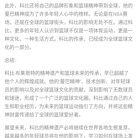
此外，科比还将自己的品牌形象和篮球精神带到全球，他的
曼巴精神成为了许多年轻人心中的榜样。无论是在NBA赛
场，还是在全球的篮球街头，科比的影响无处不在。通过科
比，更多的年轻人认识到篮球不仅是一项体育运动，更是一
种文化、一种生活方式。科比的传承，已经成为全球篮球文
化的一部分。
总结：
科比·布莱恩特的精神遗产和篮球未来的传承，早已超越了
他个人的辉煌成就。他的“曼巴精神”、技术创新、对年轻球
员的影响以及对全球篮球文化的贡献，深刻影响了无数球员
和球迷，形成了一个广泛的篮球文化圈。科比通过自己的人
生和职业经历，为未来的篮球运动指引了方向，并将这些精
神财富传递给了全球的篮球爱好者。
展望未来，科比的精神遗产必将继续在世界各地生根发芽。
越来越多的年轻球员将在他的影响下，学习如何在球场上发