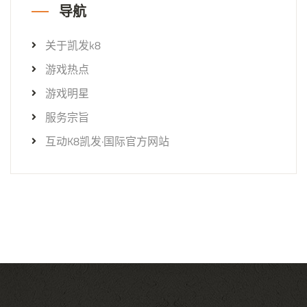
导航
关于凯发k8
游戏热点
游戏明星
服务宗旨
互动K8凯发·国际官方网站