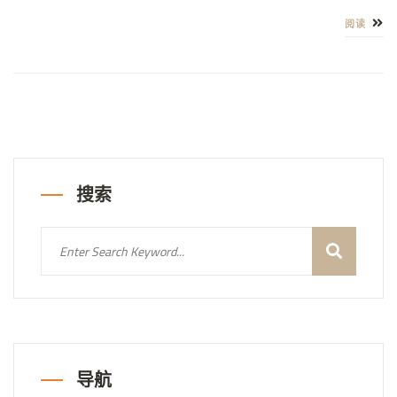
阅读
搜索
导航