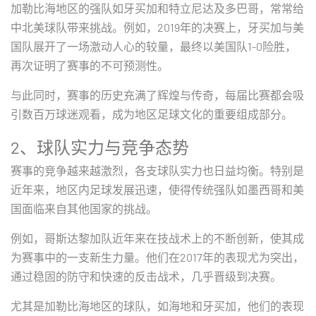
加勒比海地区的强队如牙买加和特立尼达及多巴哥，常常给
中北美球队带来挑战。例如，2019年的决赛上，牙买加与美
国队展开了一场激动人心的较量，最终以美国队1-0险胜，
再次证明了赛事的不可预测性。
与此同时，赛事的历史充满了辉煌与传奇，每届比赛都会吸
引数百万球迷观看，成为地区足球文化的重要组成部分。
2、球队实力与竞争态势
赛事的竞争越来越激烈，各支球队实力也日益均衡。特别是
近年来，地区内足球发展迅速，使得传统强队如墨西哥和美
国面临来自其他国家的挑战。
例如，哥斯达黎加队近年来在技战术上的不断创新，使其成
为赛事中的一支新生力量。他们在2017年的表现尤为突出，
通过稳固的防守和快速的反击战术，几乎晋级到决赛。
尤其是加勒比海地区的球队，如海地和牙买加，他们的表现