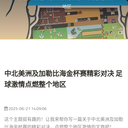
地区
中北美洲及加勒比海金杯赛精彩对决 足
球激情点燃整个地区
2025-06-21 14:09:06
这个主题挺有趣的！让我来帮你写一篇关于中北美洲及加勒
比海金杯赛的精彩对决，点燃整个地区激情的文章吧！