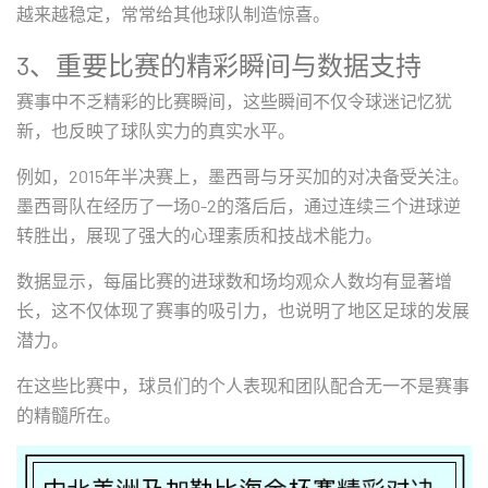
越来越稳定，常常给其他球队制造惊喜。
3、重要比赛的精彩瞬间与数据支持
赛事中不乏精彩的比赛瞬间，这些瞬间不仅令球迷记忆犹
新，也反映了球队实力的真实水平。
例如，2015年半决赛上，墨西哥与牙买加的对决备受关注。
墨西哥队在经历了一场0-2的落后后，通过连续三个进球逆
转胜出，展现了强大的心理素质和技战术能力。
数据显示，每届比赛的进球数和场均观众人数均有显著增
长，这不仅体现了赛事的吸引力，也说明了地区足球的发展
潜力。
在这些比赛中，球员们的个人表现和团队配合无一不是赛事
的精髓所在。