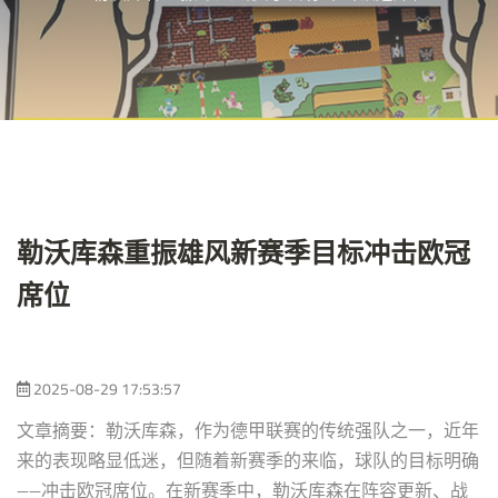
勒沃库森重振雄风新赛季目标冲击欧冠
席位
2025-08-29 17:53:57
文章摘要：勒沃库森，作为德甲联赛的传统强队之一，近年
来的表现略显低迷，但随着新赛季的来临，球队的目标明确
——冲击欧冠席位。在新赛季中，勒沃库森在阵容更新、战