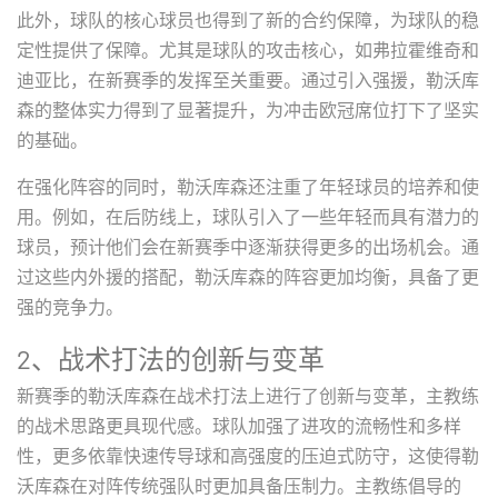
此外，球队的核心球员也得到了新的合约保障，为球队的稳
定性提供了保障。尤其是球队的攻击核心，如弗拉霍维奇和
迪亚比，在新赛季的发挥至关重要。通过引入强援，勒沃库
森的整体实力得到了显著提升，为冲击欧冠席位打下了坚实
的基础。
在强化阵容的同时，勒沃库森还注重了年轻球员的培养和使
用。例如，在后防线上，球队引入了一些年轻而具有潜力的
球员，预计他们会在新赛季中逐渐获得更多的出场机会。通
过这些内外援的搭配，勒沃库森的阵容更加均衡，具备了更
强的竞争力。
2、战术打法的创新与变革
新赛季的勒沃库森在战术打法上进行了创新与变革，主教练
的战术思路更具现代感。球队加强了进攻的流畅性和多样
性，更多依靠快速传导球和高强度的压迫式防守，这使得勒
沃库森在对阵传统强队时更加具备压制力。主教练倡导的