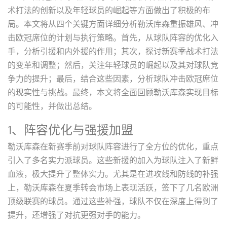
术打法的创新以及年轻球员的崛起等方面做出了积极的布
局。本文将从四个关键方面详细分析勒沃库森重振雄风、冲
击欧冠席位的计划与执行策略。首先，从球队阵容的优化入
手，分析引援和内外援的作用；其次，探讨新赛季战术打法
的变革和调整；然后，关注年轻球员的崛起以及其对球队竞
争力的提升；最后，结合这些因素，分析球队冲击欧冠席位
的现实性与挑战。最终，本文将全面回顾勒沃库森实现目标
的可能性，并做出总结。
1、阵容优化与强援加盟
勒沃库森在新赛季前对球队阵容进行了全方位的优化，重点
引入了多名实力派球员。这些新援的加入为球队注入了新鲜
血液，极大提升了整体实力。尤其是在进攻线和防线的补强
上，勒沃库森在夏季转会市场上表现活跃，签下了几名欧洲
顶级联赛的球员。通过这些补强，球队不仅在深度上得到了
提升，还增强了对抗更强对手的能力。