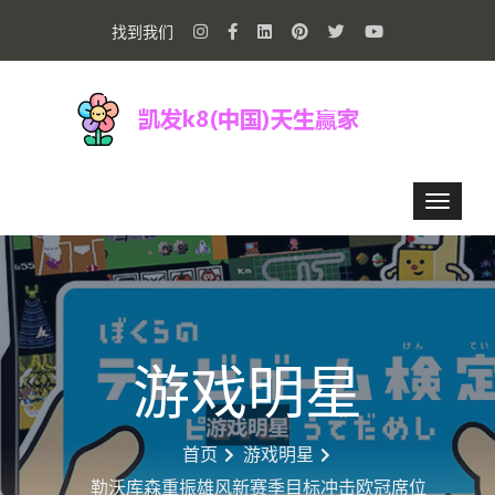
找到我们
游戏明星
首页
游戏明星
勒沃库森重振雄风新赛季目标冲击欧冠席位