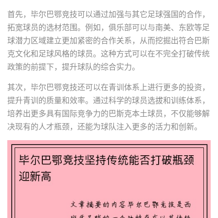
首先，毕尔巴鄂竞技可以通过加强与其它足球强国的合作，
拓宽球员的选材范围。例如，俱乐部可以与南美、东欧等足
球潜力区域建立更加紧密的合作关系，从而挖掘出符合巴斯
克文化和足球风格的球员。这种方式可以在不完全打破传统
政策的前提下，提升球队的综合实力。
其次，毕尔巴鄂竞技还可以在青训体系上进行更多的投资，
提升青训的质量和效率。通过科学的球员选拔和训练体系，
培养出更多具有国际竞争力的巴斯克本土球员，不仅能够解
决现有的人才瓶颈，还能为球队注入更多的活力和创新。