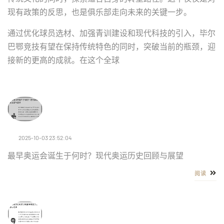
现有政策的反思，也是俱乐部走向未来的关键一步。
通过优化球员选材、加强青训建设和现代科技的引入，毕尔
巴鄂竞技有望在保持传统特色的同时，突破当前的瓶颈，迎
接新的更高的成就。在这个全球
2025-10-03 23:52:04
最早奥运会诞生于何时？现代奥运历史回顾与展望
阅读