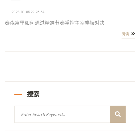
2025-10-05 22:23:34
泰森富里如何通过精准节奏掌控主宰拳坛对决
阅读
搜索