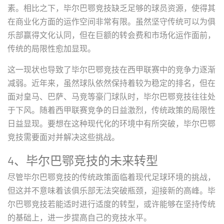
素。相比之下，毕尔巴鄂竞技缺乏足够的球员资源，使得其
在商业化方面的运作空间非常有限。虽然坚守传统可以为俱
乐部赢得文化认同，但在巨额的转会费和市场化运作面前，
传统的局限性愈加显现。
这一现状也导致了毕尔巴鄂竞技在西甲联赛中的竞争力逐渐
减弱。近年来，虽然球队依然保持着较为稳定的排名，但在
面对皇马、巴萨、马竞等豪门球队时，毕尔巴鄂竞技往往处
于下风。随着西甲联赛竞争的日益激烈，传统政策的局限性
日益显现。要想在这种现代化的环境中有所突破，毕尔巴鄂
竞技需要面对并解决这些挑战。
4、毕尔巴鄂竞技的未来转型
尽管毕尔巴鄂竞技的传统政策面临着现代足球环境的挑战，
但这并不意味着该俱乐部无法突破瓶颈，迎接新的高峰。毕
尔巴鄂竞技若能适时进行适度的转型，或许能够在坚持传统
的基础上，进一步提高自己的竞技水平。