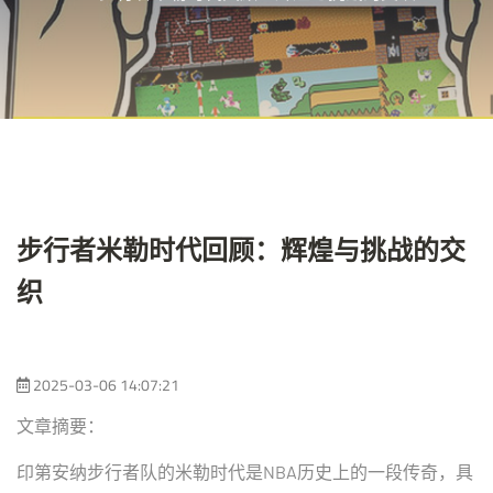
步行者米勒时代回顾：辉煌与挑战的交
织
2025-03-06 14:07:21
文章摘要：
印第安纳步行者队的米勒时代是NBA历史上的一段传奇，具