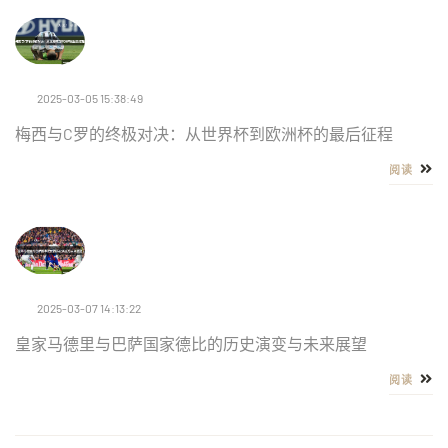
2025-03-05 15:38:49
梅西与C罗的终极对决：从世界杯到欧洲杯的最后征程
阅读
2025-03-07 14:13:22
皇家马德里与巴萨国家德比的历史演变与未来展望
阅读