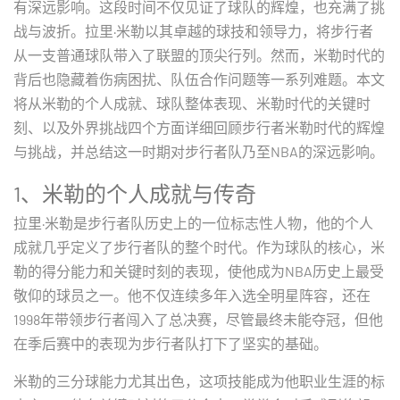
有深远影响。这段时间不仅见证了球队的辉煌，也充满了挑
战与波折。拉里·米勒以其卓越的球技和领导力，将步行者
从一支普通球队带入了联盟的顶尖行列。然而，米勒时代的
背后也隐藏着伤病困扰、队伍合作问题等一系列难题。本文
将从米勒的个人成就、球队整体表现、米勒时代的关键时
刻、以及外界挑战四个方面详细回顾步行者米勒时代的辉煌
与挑战，并总结这一时期对步行者队乃至NBA的深远影响。
1、米勒的个人成就与传奇
拉里·米勒是步行者队历史上的一位标志性人物，他的个人
成就几乎定义了步行者队的整个时代。作为球队的核心，米
勒的得分能力和关键时刻的表现，使他成为NBA历史上最受
敬仰的球员之一。他不仅连续多年入选全明星阵容，还在
1998年带领步行者闯入了总决赛，尽管最终未能夺冠，但他
在季后赛中的表现为步行者队打下了坚实的基础。
米勒的三分球能力尤其出色，这项技能成为他职业生涯的标