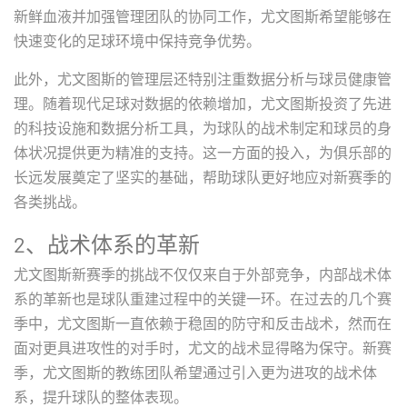
新鲜血液并加强管理团队的协同工作，尤文图斯希望能够在
快速变化的足球环境中保持竞争优势。
此外，尤文图斯的管理层还特别注重数据分析与球员健康管
理。随着现代足球对数据的依赖增加，尤文图斯投资了先进
的科技设施和数据分析工具，为球队的战术制定和球员的身
体状况提供更为精准的支持。这一方面的投入，为俱乐部的
长远发展奠定了坚实的基础，帮助球队更好地应对新赛季的
各类挑战。
2、战术体系的革新
尤文图斯新赛季的挑战不仅仅来自于外部竞争，内部战术体
系的革新也是球队重建过程中的关键一环。在过去的几个赛
季中，尤文图斯一直依赖于稳固的防守和反击战术，然而在
面对更具进攻性的对手时，尤文的战术显得略为保守。新赛
季，尤文图斯的教练团队希望通过引入更为进攻的战术体
系，提升球队的整体表现。