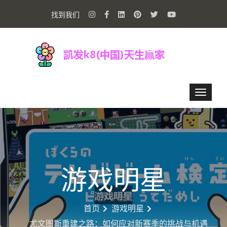
找到我们
游戏明星
首页
游戏明星
尤文图斯重建之路：如何应对新赛季的挑战与机遇