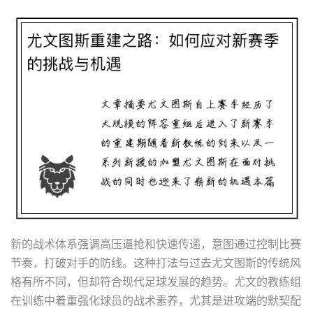
新的战术体系强调高压逼抢和快速传递，意图通过控制比赛
节奏，打破对手的防线。这种打法与过去尤文图斯的传统风
格有所不同，但却符合现代足球发展的趋势。尤文的教练组
在训练中着重强化球员的战术素养，尤其是进攻端的默契配