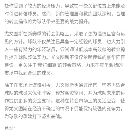
操作受到了较大的经济压力，导致在一些关键位置上未能及
时引进补强球员。然而，新的管理层和教练团队深知，合理
的转会操作将为球队带来重要的战力提升。
尤文图斯在新赛季的转会策略上，采取了更为谨慎且富有远
见的方针。球队不仅关注已具备一定经验的球员，也大力引
入一些有潜力的年轻球员，尝试通过低成本高效益的转会操
作提升球队整体实力。尤文图斯不仅仅依赖传统的豪华阵容
建设，更关注于“精打细算”的转会策略，力求在竞争激烈的
市场中找到合适的球员。
除了在市场上谨慎引援，尤文图斯也通过出售一些不再适合
球队的球员来优化阵容，释放薪资空间，并为球队未来的运
作提供更多的资金支持。这种在转会市场上的灵活应变，使
得尤文图斯在经济不确定的情况下仍能保持较强的竞争力，
为球队的重建打下坚实基础。
总结：