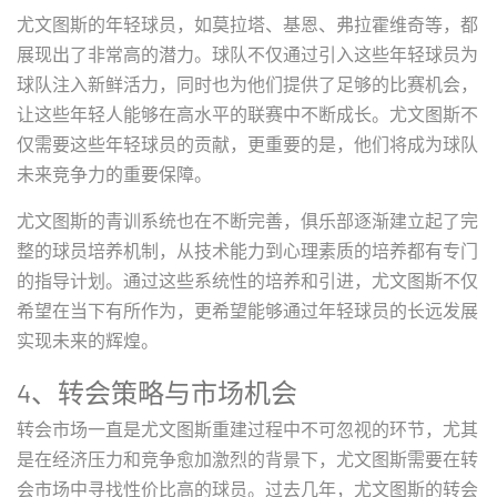
尤文图斯的年轻球员，如莫拉塔、基恩、弗拉霍维奇等，都
展现出了非常高的潜力。球队不仅通过引入这些年轻球员为
球队注入新鲜活力，同时也为他们提供了足够的比赛机会，
让这些年轻人能够在高水平的联赛中不断成长。尤文图斯不
仅需要这些年轻球员的贡献，更重要的是，他们将成为球队
未来竞争力的重要保障。
尤文图斯的青训系统也在不断完善，俱乐部逐渐建立起了完
整的球员培养机制，从技术能力到心理素质的培养都有专门
的指导计划。通过这些系统性的培养和引进，尤文图斯不仅
希望在当下有所作为，更希望能够通过年轻球员的长远发展
实现未来的辉煌。
4、转会策略与市场机会
转会市场一直是尤文图斯重建过程中不可忽视的环节，尤其
是在经济压力和竞争愈加激烈的背景下，尤文图斯需要在转
会市场中寻找性价比高的球员。过去几年，尤文图斯的转会