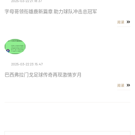
2025-03-22 21:18:37
字母哥领衔雄鹿新篇章 助力球队冲击总冠军
阅读
2025-03-22 23:15:47
巴西弗拉门戈足球传奇再现激情岁月
阅读