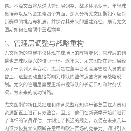
遇。本篇文章将从球队管理层调整、战术体系变革、年轻球
员培养以及转会策略四个方面，深入分析尤文图斯如何应对
新赛季的挑战与机遇，并探讨其未来的重建路径，展现尤文
图斯如何在磨砺中重返巅峰。
1、管理层调整与战略重构
尤文图斯的重建不仅体现在球场上的阵容变化，管理层的调
整也是球队振兴的核心一环。近年来，尤文图斯在管理层经
历了一系列人事变动，尤其是在董事会和高层管理人员的更
替上。这些变动直接影响到球队的整体运营方向与战略规
划。尤文的管理层需要重新审视球队的长远目标和财务状
况，为未来的成功铺路。
尤文图斯的新任总经理和体育总监深知俱乐部急需在人员和
资源配置上进行有效整合。因此，他们在新赛季开始前进行
了详细的球员评估，并制定了长远的规划，以便在未来几年
内逐步恢复尤文图斯在意甲和欧洲赛场的竞争力。通过引入