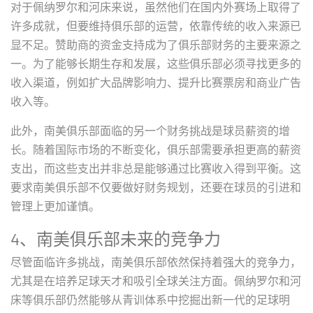
对于佩纳罗尔和河床来说，虽然他们在国内外赛场上取得了
许多成就，但要维持俱乐部的运营，依靠传统的收入来源已
显不足。赞助商的资金支持成为了俱乐部财务的主要来源之
一。为了能够长期生存和发展，这些俱乐部必须寻找更多的
收入渠道，例如扩大品牌影响力、提升比赛票房和商业广告
收入等。
此外，南美俱乐部面临的另一个财务挑战是球员薪资的增
长。随着国际市场的不断变化，俱乐部需要承担更高的薪资
支出，而这些支出并非总是能够通过比赛收入得到平衡。这
要求南美俱乐部不仅要做好财务规划，还要在球员的引进和
管理上更加谨慎。
4、南美俱乐部未来的竞争力
尽管面临许多挑战，南美俱乐部依然保持着强大的竞争力，
尤其是在培养足球天才和吸引全球关注方面。佩纳罗尔和河
床等俱乐部仍然能够从青训体系中挖掘出新一代的足球明