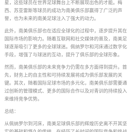
星，这些球员在世界足球舞台上不断展现出色的才能。梅
西、苏亚雷斯等球员的成功为南美俱乐部赢得了广泛的声
誉，也为未来的南美足球注入了强大的动力。
此外，南美俱乐部也在适应全球化的过程中，逐步提升其在
国际市场的影响力。随着互联网和社交媒体的普及，南美足
球逐渐吸引了更多的全球球迷。佩纳罗尔和河床通过数字化
手段，增强了与球迷的互动，提升了俱乐部的全球形象。
然而，南美俱乐部的未来竞争力仍需在多方面得到提升。首
先，财务上的自主性和可持续发展将成为俱乐部发展的关
键。其次，随着国际足球市场的多元化，南美俱乐部需要通
过创新的管理模式、更多的国际合作以及对青训的持续投入
来维持竞争优势。
总结：
从佩纳罗尔到河床，南美足球俱乐部的辉煌历史离不开其坚
实的基础和悠久的传统。在经历了长时间的国际竞争和挑战