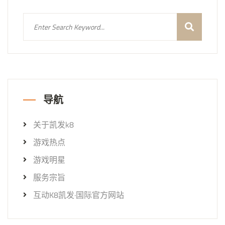
导航
关于凯发k8
游戏热点
游戏明星
服务宗旨
互动K8凯发·国际官方网站