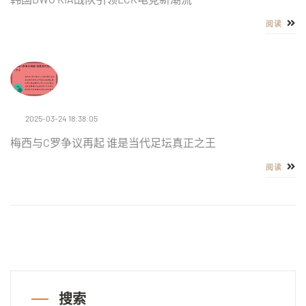
阅读
2025-03-24 18:38:05
梅西与C罗争议再起 谁是当代足坛真正之王
阅读
搜索