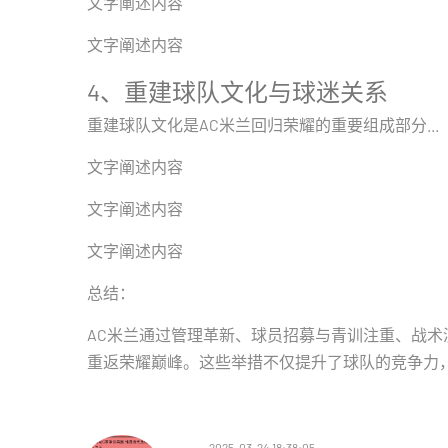
文字阐述内容
文字阐述内容
4、重建球队文化与球迷关系
重建球队文化是AC米兰回归荣耀的重要组成部分...
文字阐述内容
文字阐述内容
文字阐述内容
总结：
AC米兰通过管理革新、球员招募与青训注重、战
重返荣耀巅峰。这些举措不仅提升了球队的竞争力
2025-03-24 18:38:05