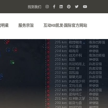
找到我们
戏明星
服务宗旨
互动K8凯发·国际官方网站