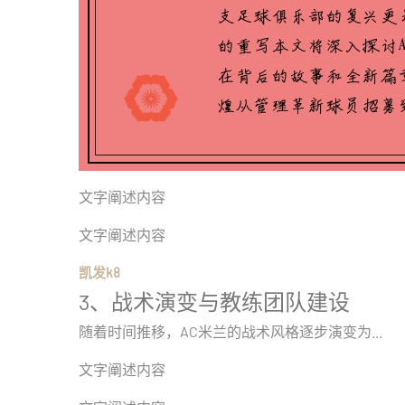
文字阐述内容
文字阐述内容
凯发k8
3、战术演变与教练团队建设
随着时间推移，AC米兰的战术风格逐步演变为...
文字阐述内容