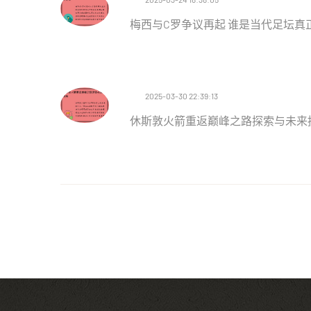
梅西与C罗争议再起 谁是当代足坛真
2025-03-30 22:39:13
休斯敦火箭重返巅峰之路探索与未来