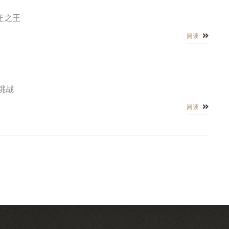
正之王
阅读
挑战
阅读