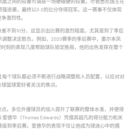
本凤凰之间的较量可谓是一场硬碰硬的较量。尽管悉尼国王在
强逆袭，最终以3-2的比分夺得冠军。这一赛事不仅体现
竞争激烈性。
分差不到10分，这显示出比赛的激烈程度。尤其是到了季后
调整决定胜负。例如，2020赛季的季后赛中，墨尔本凤
）在关键时刻的表现几度帮助球队锁定胜局，他的出色发挥在整个
让每个球队都必须不断进行战略调整和人员配置，以应对对
全球篮球爱好者关注的焦点。
亮点。多位外援球员的加入提升了联赛的整体水准，并使得
爱德华（Thomas Edwards）凭借其超凡的得分能力和关
晋级到季后赛。爱德华的表现不仅让他成为球迷心中的偶