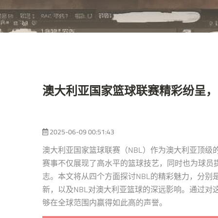
澳大利亚国家篮球联赛精彩纷呈，
2025-06-09 00:51:43
澳大利亚国家篮球联赛（NBL）作为澳大利亚顶级
赛事不仅展现了高水平的篮球技艺，同时也为球员
志。本文将从四个方面探讨NBL的精彩魅力，分别
新，以及NBL对澳大利亚篮球的深远影响。通过对
够在全球范围内赢得如此高的声誉。