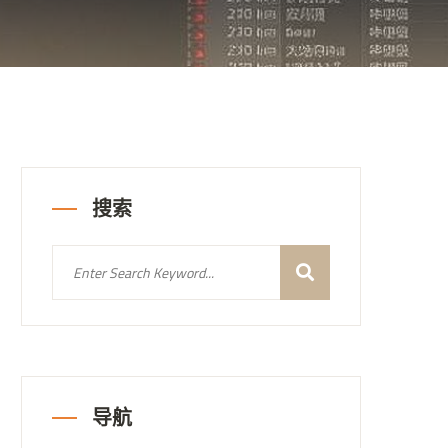
搜索
导航