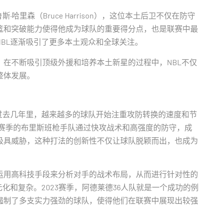
里森（Bruce Harrison），这位本土后卫不仅在防守
篮和突破能力使得他成为球队的重要得分点，也是联赛中最
BL逐渐吸引了更多本土观众和全球关注。
在不断吸引顶级外援和培养本土新星的过程中，NBL不仅
整体发展。
过去几年里，越来越多的球队开始注重攻防转换的速度和节
2赛季的布里斯班枪手队通过快攻战术和高强度的防守，成
极具威胁，这种打法的创新性不仅让球队脱颖而出，也成为
运用高科技手段来分析对手的战术布局，从而进行针对性的
化和复杂。2023赛季，阿德莱德36人队就是一个成功的例
遏制了多支实力强劲的球队，使得他们在联赛中展现出较强