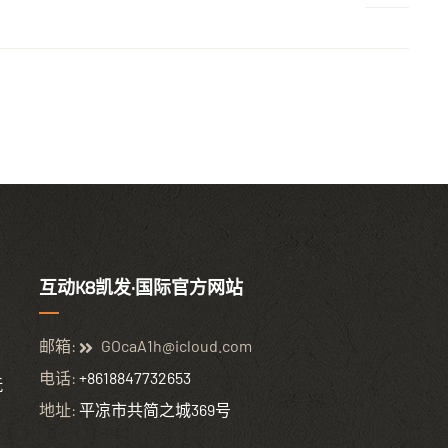
互动K8凯发·国际官方网站
邮箱:
GOcaA1h@icloud.com
电话:
+8618847732653
玩
地址:
平凉市共简之城369号