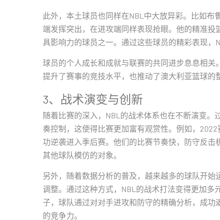
此外，本土球员也同样在NBL中大放异彩。比如布鲁斯·哈
端发挥突出，在进攻端同样表现抢眼。他的精准投
具影响力的球员之一。通过这些球员的精彩表现，N
球员的个人成长和成就与联赛的共同进步息息相关。
提升了赛事的竞技水平，也推动了澳大利亚篮球的
3、战术演变与创新
随着比赛的深入，NBL的战术体系也在不断演变。
奏控制，这使得比赛更加富有观赏性。例如，202
功逆袭进入季后赛。他们的比赛节奏快，防守反击
其他球队模仿的对象。
另外，随着数据分析的普及，越来越多的球队开始
调整。通过这种方式，NBL的战术打法变得更加多元
子，球队通过对对手进攻和防守的精确分析，成功
的竞争力。