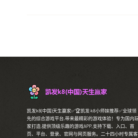
凯发k8(中国)天生赢家✅🏆凯发·k8小师妹推荐✅全球领
先的综合游戏平台,带来最精彩的游戏体验！专为国内
家打造,提供顶级乐趣的游戏APP,支持下载、入口、首
页、平台、登录、官网与网页服务。二十四小时专属客