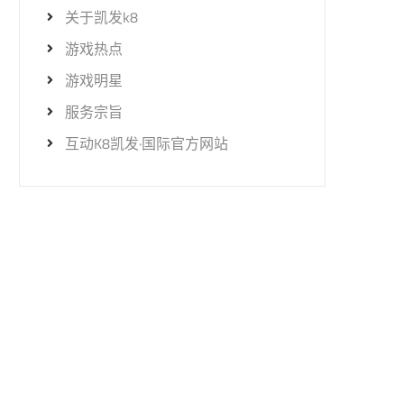
关于凯发k8
游戏热点
游戏明星
服务宗旨
互动K8凯发·国际官方网站