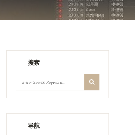
搜索
导航