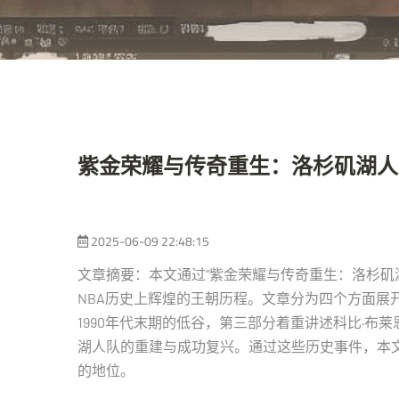
紫金荣耀与传奇重生：洛杉矶湖人
2025-06-09 22:48:15
文章摘要：本文通过“紫金荣耀与传奇重生：洛杉矶
NBA历史上辉煌的王朝历程。文章分为四个方面展
1990年代末期的低谷，第三部分着重讲述科比·布
湖人队的重建与成功复兴。通过这些历史事件，本文
的地位。