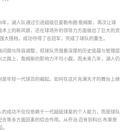
19年，湖人队通过引进超级巨星勒布朗·詹姆斯，再次让球
战术上的新风貌，还在球场外的领导力方面做出了巨大的贡
斯的强大搭档，成功夺得了总冠军，完成了球队的重生。
病问题与阵容调整，但球队凭借着深厚的历史底蕴与管理层
兴之路上，詹姆斯的影响力不可小觑，而未来几年，湖人仍
别是年轻一代球员的崛起。如何在这片充满天才的舞台上继
。
人的成功不仅仅依赖于一代超级球星的个人能力，而是球队
合等多方面因素的综合作用。从乔治·迈肯到科比·布莱恩
沿。