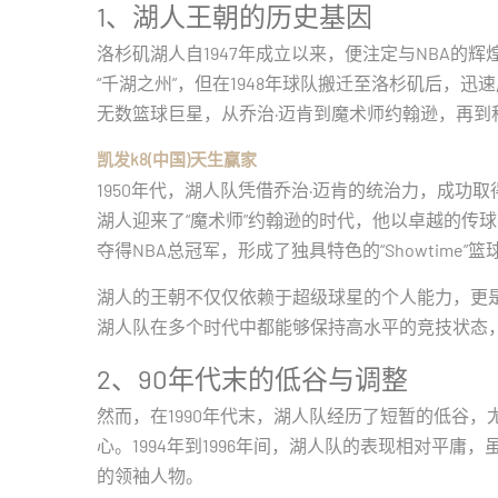
1、湖人王朝的历史基因
洛杉矶湖人自1947年成立以来，便注定与NBA的辉
“千湖之州”，但在1948年球队搬迁至洛杉矶后，
无数篮球巨星，从乔治·迈肯到魔术师约翰逊，再到
凯发k8(中国)天生赢家
1950年代，湖人队凭借乔治·迈肯的统治力，成功
湖人迎来了“魔术师”约翰逊的时代，他以卓越的传
夺得NBA总冠军，形成了独具特色的“Showtime”
湖人的王朝不仅仅依赖于超级球星的个人能力，更
湖人队在多个时代中都能够保持高水平的竞技状态，
2、90年代末的低谷与调整
然而，在1990年代末，湖人队经历了短暂的低谷，
心。1994年到1996年间，湖人队的表现相对平
的领袖人物。