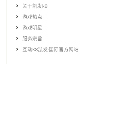
关于凯发k8
游戏热点
游戏明星
服务宗旨
互动K8凯发·国际官方网站