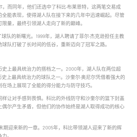
尼尔，而同年，他们还选中了科比·布莱恩特，这两笔交易成
的全能表现，使得湖人队在接下来的几年中迅速崛起。尽管
可限量，最终引领湖人走向了新的巅峰。
了球队的新曙光。1999年，湖人聘请了菲尔·杰克逊担任主教
助球队打破了长时间的低谷，重新迈向了冠军之路。
史上最具统治力的搭档之一。2000年，湖人队在两位超
历史上最具统治力的球队之一。沙奎尔·奥尼尔凭借着强大的
则在场上展现了全能的得分能力与防守技巧。
同样让对手感到畏惧。科比的外线防守和沙奎尔的篮下封盖
上偶尔产生矛盾，但他们的协作始终是湖人取得成功的核心
末期迎来新的一章。2005年，科比带领湖人迎来了新的辉
争力。