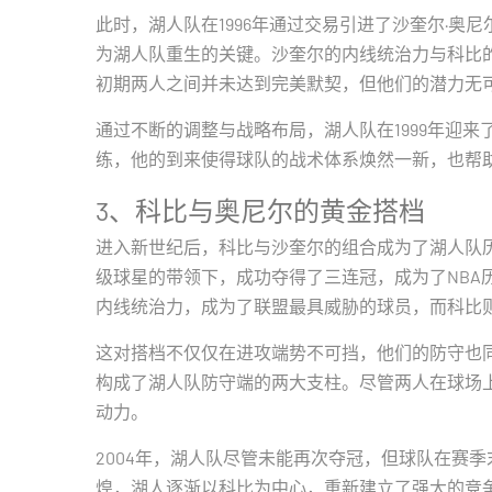
此时，湖人队在1996年通过交易引进了沙奎尔·奥
为湖人队重生的关键。沙奎尔的内线统治力与科比
初期两人之间并未达到完美默契，但他们的潜力无
通过不断的调整与战略布局，湖人队在1999年迎来
练，他的到来使得球队的战术体系焕然一新，也帮
3、科比与奥尼尔的黄金搭档
进入新世纪后，科比与沙奎尔的组合成为了湖人队历
级球星的带领下，成功夺得了三连冠，成为了NBA
内线统治力，成为了联盟最具威胁的球员，而科比
这对搭档不仅仅在进攻端势不可挡，他们的防守也
构成了湖人队防守端的两大支柱。尽管两人在球场
动力。
2004年，湖人队尽管未能再次夺冠，但球队在赛季
煌，湖人逐渐以科比为中心，重新建立了强大的竞