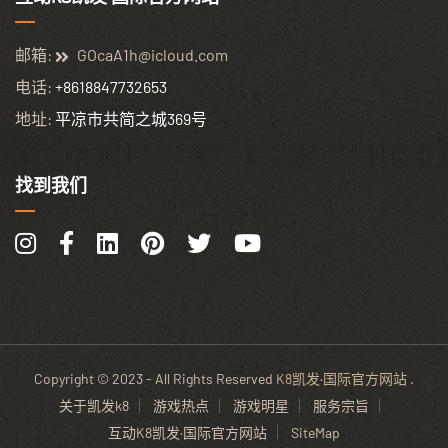
邮箱:
GOcaA1h@icloud.com
电话:
+8618847732653
地址:
平凉市共简之城369号
找到我们
Copyright © 2023 - All Rights Reserved
K8凯发·国际官方网站
.
关于凯发k8
游戏热点
游戏明星
服务宗旨
互动K8凯发·国际官方网站
SiteMap