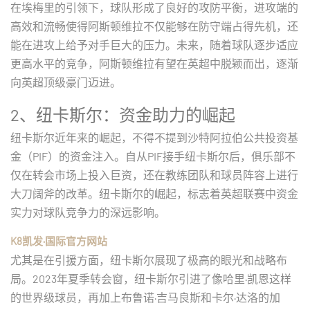
在埃梅里的引领下，球队形成了良好的攻防平衡，进攻端的
高效和流畅使得阿斯顿维拉不仅能够在防守端占得先机，还
能在进攻上给予对手巨大的压力。未来，随着球队逐步适应
更高水平的竞争，阿斯顿维拉有望在英超中脱颖而出，逐渐
向英超顶级豪门迈进。
2、纽卡斯尔：资金助力的崛起
纽卡斯尔近年来的崛起，不得不提到沙特阿拉伯公共投资基
金（PIF）的资金注入。自从PIF接手纽卡斯尔后，俱乐部不
仅在转会市场上投入巨资，还在教练团队和球员阵容上进行
大刀阔斧的改革。纽卡斯尔的崛起，标志着英超联赛中资金
实力对球队竞争力的深远影响。
K8凯发·国际官方网站
尤其是在引援方面，纽卡斯尔展现了极高的眼光和战略布
局。2023年夏季转会窗，纽卡斯尔引进了像哈里·凯恩这样
的世界级球员，再加上布鲁诺·吉马良斯和卡尔·达洛的加