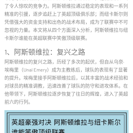
了令人惊叹的竞争力。阿斯顿维拉通过稳定的表现和一系列
精准的引援，逐步追赶上了英超顶级俱乐部；而纽卡斯尔则
凭借强大的资金支持和出色的战术布局，成为了联赛中不可
忽视的力量。本文将从四个方面深入分析，阿斯顿维拉与纽
卡斯尔谁能在英超联赛中笑傲顶级联赛。
1、阿斯顿维拉：复兴之路
阿斯顿维拉的复兴之路，历经了多次的起伏，但自从乌奈·
埃梅里（Unai Emery）成为主教练后，球队的表现有了显著
的提升。埃梅里接手阿斯顿维拉后，以其丰富的战术经验和
对球员的精准调教，迅速改善了球队的防守和进攻体系。在
他带领下，阿斯顿维拉逐步恢复了往日的辉煌，进入了英超
前六的行列。