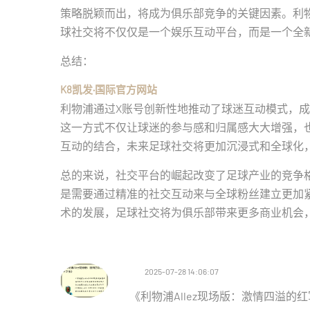
策略脱颖而出，将成为俱乐部竞争的关键因素。利
球社交将不仅仅是一个娱乐互动平台，而是一个全
总结：
K8凯发·国际官方网站
利物浦通过X账号创新性地推动了球迷互动模式，
这一方式不仅让球迷的参与感和归属感大大增强，
互动的结合，未来足球社交将更加沉浸式和全球化
总的来说，社交平台的崛起改变了足球产业的竞争
是需要通过精准的社交互动来与全球粉丝建立更加
术的发展，足球社交将为俱乐部带来更多商业机会
2025-07-28 14:06:07
《利物浦Allez现场版：激情四溢的