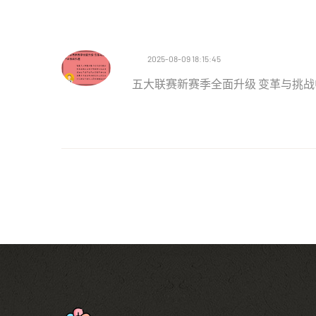
2025-08-09 18:15:45
五大联赛新赛季全面升级 变革与挑