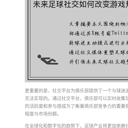
更重要的是，社交平台为俱乐部提供了一个与球迷
无法实现的。通过社交平台，俱乐部可以实时收集
的活跃度和参与感成为了衡量俱乐部竞争力的重要
程度与市场份额。
在全球化和数字化的趋势下，足球产业将更加依赖