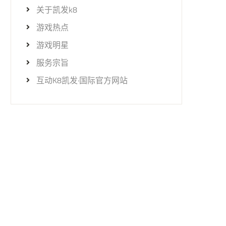
关于凯发k8
游戏热点
游戏明星
服务宗旨
互动K8凯发·国际官方网站