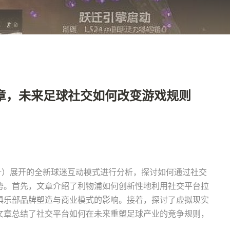
章，未来足球社交如何改变游戏规则
ter）展开的全新球迷互动模式进行分析，探讨如何通过社交
势。首先，文章介绍了利物浦如何创新性地利用社交平台拉
俱乐部品牌塑造与商业模式的影响。接着，探讨了虚拟现实
文章总结了社交平台如何在未来重塑足球产业的竞争规则，