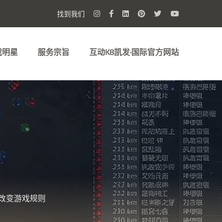
找到我们
戏明星
服务宗旨
互动K8凯发·国际官方网站
改变游戏规则