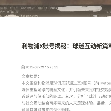
利物浦X账号揭秘：球迷互动新篇
2025-07-29 16:23:55
文章摘要：
本文围绕利物浦足球俱乐部通过其X账号（前Twit
媒体重塑足球的粉丝文化，并引领未来足球社交趋
近球迷与俱乐部的距离。其次，分析了球迷互动对
与社交互动结合可能带来的未来足球体验。最后，
预测其可能带来的深远影响。