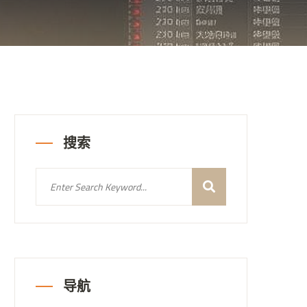
搜索
导航