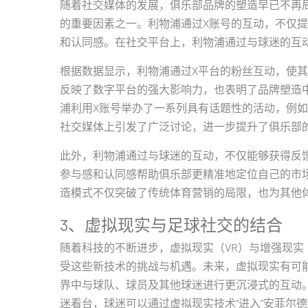
随着社交媒体的发展，俱乐部品牌的塑造早已不再
的重要因素之一。利物浦通过X账号的互动，不仅
和认同感。在社交平台上，利物浦通过与球迷的互动
根据数据显示，利物浦通过X平台的粉丝互动，使其
反映了数字平台的强大影响力，也表明了品牌塑造
浦利用X账号举办了一系列具有话题性的活动，例如球
社交媒体上引发了广泛讨论，进一步提升了俱乐部
此外，利物浦通过与球迷的互动，不仅能够获得反
参与感和认同感帮助俱乐部更精准地定位自己的市
造模式不仅突破了传统体育营销的局限，也为其他
3、虚拟现实与足球社交的结合
随着科技的不断进步，虚拟现实（VR）与增强现实
受这些新技术的挑战与机遇。未来，虚拟现实有可
界中与球队、球员及其他球迷进行更沉浸式的互动。
迷看台，球迷可以通过虚拟现实技术“进入”安菲尔