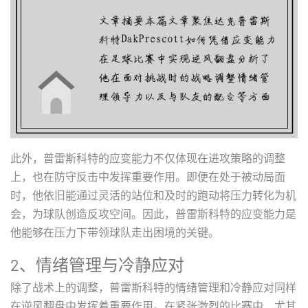
此外，普雷斯科特的应变能力不仅体现在进攻策略的调整
上，也在防守反击中发挥重要作用。即便在处于被动局面
时，他依旧能通过灵活的站位和及时的跑动将压力转化为机
会，为球队创造反攻空间。因此，普雷斯科特的应变能力是
他能够在压力下带领球队走出困境的关键。
2、情绪管理与冷静应对
除了战术上的调整，普雷斯科特的情绪管理和冷静应对同样
在逆风翻盘中发挥着重要作用。在紧张激烈的比赛中，尤其