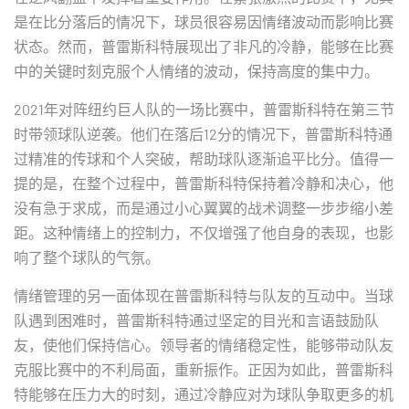
是在比分落后的情况下，球员很容易因情绪波动而影响比赛
状态。然而，普雷斯科特展现出了非凡的冷静，能够在比赛
中的关键时刻克服个人情绪的波动，保持高度的集中力。
2021年对阵纽约巨人队的一场比赛中，普雷斯科特在第三节
时带领球队逆袭。他们在落后12分的情况下，普雷斯科特通
过精准的传球和个人突破，帮助球队逐渐追平比分。值得一
提的是，在整个过程中，普雷斯科特保持着冷静和决心，他
没有急于求成，而是通过小心翼翼的战术调整一步步缩小差
距。这种情绪上的控制力，不仅增强了他自身的表现，也影
响了整个球队的气氛。
情绪管理的另一面体现在普雷斯科特与队友的互动中。当球
队遇到困难时，普雷斯科特通过坚定的目光和言语鼓励队
友，使他们保持信心。领导者的情绪稳定性，能够带动队友
克服比赛中的不利局面，重新振作。正因为如此，普雷斯科
特能够在压力大的时刻，通过冷静应对为球队争取更多的机