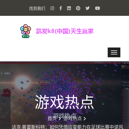
找到我们
游戏热点
首页
游戏热点
达克·普雷斯科特：如何凭借应变能力在足球比赛中逆风