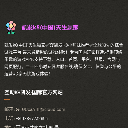
凯发k8(中国)天生赢家✅🏆凯发·k8小师妹推荐✅全球领先的综合
游戏平台,带来最精彩的游戏体验！专为国内玩家打造,提供顶级
乐趣的游戏APP,支持下载、入口、首页、平台、登录、官网与
网页服务。二十四小时专属客服在线,确保安全、信誉与公平的
运营,尽享无忧游戏体验！
互动K8凯发·国际官方网站
邮箱:
GOcaA1h@icloud.com
电话:
+8618847732653
地址:
平凉市共简之城369号