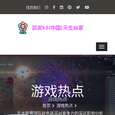
找到我们
游戏热点
首页
游戏热点
五大联赛球队财务状况对竞争力的深远影响分析