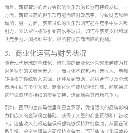
而且，薪资管理的差异会影响俱乐部的长期可持续发展。一
方面，薪资过高的俱乐部可能面临财政赤字，导致财务风险
增加；另一方面，薪资过低的俱乐部则可能在竞争中失去吸
引力，无法留住或吸引到高水平球员。如何在薪资支出和球
队竞争力之间找到平衡，是所有俱乐部面临的挑战。
3、商业化运营与财务状况
随着现代足球的全球化，俱乐部的商业化运营越来越成为其
财务状况的关键因素之一。商业化不仅包括门票收入、电视
转播权等传统收入来源，还涉及到赞助、品牌合作以及全球
市场拓展等多个领域。商业化运作成功的俱乐部，能够通过
这些渠道获得持续的资金支持，进而增强其市场竞争力。
例如，西甲的皇家马德里和巴塞罗那，凭借强大的品牌影响
力和庞大的全球粉丝基础，获得了大量的商业赞助和广告收
入。这些收入使得这些俱乐部能够保持财务健康，从而在球
员引援、薪资管理等方面保持竞争力。而那些商业化运营较