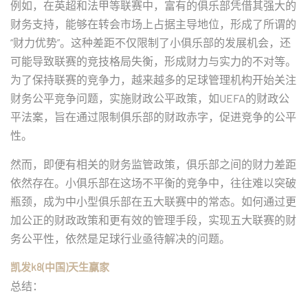
例如，在英超和法甲等联赛中，富有的俱乐部凭借其强大的
财务支持，能够在转会市场上占据主导地位，形成了所谓的
“财力优势”。这种差距不仅限制了小俱乐部的发展机会，还
可能导致联赛的竞技格局失衡，形成财力与实力的不对等。
为了保持联赛的竞争力，越来越多的足球管理机构开始关注
财务公平竞争问题，实施财政公平政策，如UEFA的财政公
平法案，旨在通过限制俱乐部的财政赤字，促进竞争的公平
性。
然而，即便有相关的财务监管政策，俱乐部之间的财力差距
依然存在。小俱乐部在这场不平衡的竞争中，往往难以突破
瓶颈，成为中小型俱乐部在五大联赛中的常态。如何通过更
加公正的财政政策和更有效的管理手段，实现五大联赛的财
务公平性，依然是足球行业亟待解决的问题。
凯发k8(中国)天生赢家
总结：