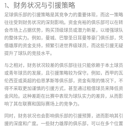
1、财务状况与引援策略
足球俱乐部的引援策略是其竞争力的重要体现，而这一策略
往往受到财务状况的深刻影响。资金充裕的俱乐部可以在转
会市场上占据优势，购买顶级球员或潜力新星，以增强球队
的整体实力。例如，曼城、巴黎圣日耳曼等豪门俱乐部，凭
借雄厚的资金支持，频繁引进世界级球员，而这些引援无疑
提升了球队的竞技水平。
与之相对，财务状况较差的俱乐部往往只能依赖于本土球员
或青年球员的发展，且引援策略较为保守。例如，西甲的瓦
伦西亚或英超的伯恩茅斯等俱乐部，资金有限的情况下，不
得不采取更加谨慎的引援方式，甚至通过租借球员来降低资
金风险。这种差距在比赛中表现为球队实力的差异，从而影
响了其在联赛和国际赛场上的竞争力。
同时，财务状况也会影响俱乐部的引援预算，进而影响其引
援的深度和广度。一些财力雄厚的俱乐部，可以在多个位置