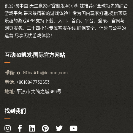
凯发k8(中国)天生赢家✅🏆凯发·k8小师妹推荐✅全球领先的综合
游戏平台,带来最精彩的游戏体验！专为国内玩家打造,提供顶级
乐趣的游戏APP,支持下载、入口、首页、平台、登录、官网与
网页服务。二十四小时专属客服在线,确保安全、信誉与公平的
运营,尽享无忧游戏体验！
互动K8凯发·国际官方网站
邮箱:
GOcaA1h@icloud.com
电话:
+8618847732653
地址:
平凉市共简之城369号
找到我们