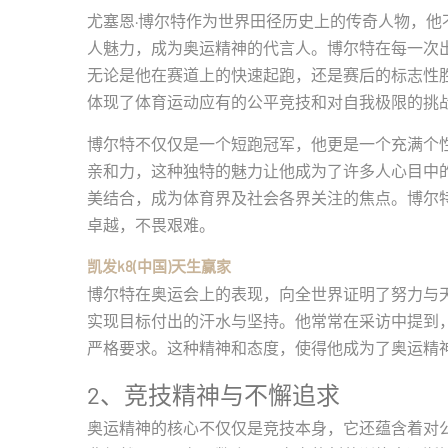
尤塞恩·博尔特作为世界田径历史上的传奇人物，
人魅力，成为奥运精神的代言人。博尔特在每一次
无论是他在赛道上的快速起跑，还是赛后的标志性
体现了体育运动应有的公平竞技和对自我极限的挑
博尔特不仅仅是一个短跑冠军，他更是一个充满个
亲和力，这种独特的魅力让他成为了许多人心目中
美结合，成为体育界及社会各界关注的焦点。博尔
卓越，不畏艰难。
凯发k8(中国)天生赢家
博尔特在奥运会上的表现，向全世界证明了努力与
实现目标付出的汗水与坚持。他常常在采访中提到
严格要求。这种精神和态度，使得他成为了奥运精
2、竞技精神与不懈追求
奥运精神的核心不仅仅是竞技本身，它还蕴含着对