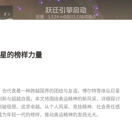
星的榜样力量
，也代表着一种跨越国界的团结与友谊。博尔特等体坛巨星
创新与超越自我。本文将围绕奥运精神的新风采，详细探讨
突破极限、追求卓越。从个人风采、竞技精神、社会责任感
成为年轻一代的榜样，推动奥运精神的发扬光大。