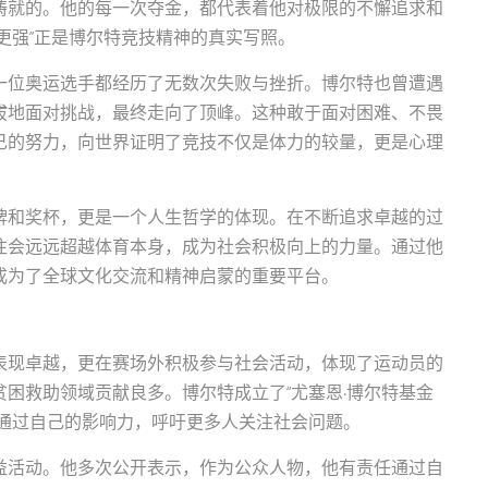
铸就的。他的每一次夺金，都代表着他对极限的不懈追求和
更强”正是博尔特竞技精神的真实写照。
一位奥运选手都经历了无数次失败与挫折。博尔特也曾遭遇
拔地面对挑战，最终走向了顶峰。这种敢于面对困难、不畏
己的努力，向世界证明了竞技不仅是体力的较量，更是心理
牌和奖杯，更是一个人生哲学的体现。在不断追求卓越的过
往会远远超越体育本身，成为社会积极向上的力量。通过他
成为了全球文化交流和精神启蒙的重要平台。
表现卓越，更在赛场外积极参与社会活动，体现了运动员的
困救助领域贡献良多。博尔特成立了“尤塞恩·博尔特基金
并通过自己的影响力，呼吁更多人关注社会问题。
益活动。他多次公开表示，作为公众人物，他有责任通过自