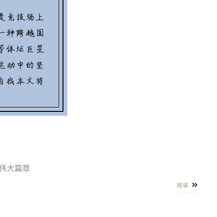
就伟大篇章
阅读