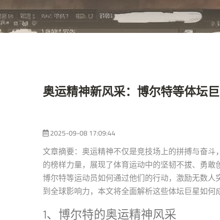
奥运精神新风采：博尔特等体坛巨
2025-09-08 17:09:44
文章摘要：奥运精神不仅是竞技场上的拼搏与奋斗
的榜样力量，展现了体育运动中的坚韧不拔、勇敢
博尔特等运动员如何通过他们的行动，激励无数人
到全球影响力，本文将全面解析这些体坛巨星如何
1、博尔特的奥运精神风采