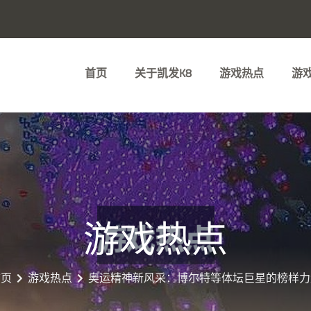
首页
关于凯发K8
游戏热点
游
游戏热点
首页
游戏热点
奥运精神新风采：博尔特等体坛巨星的榜样力