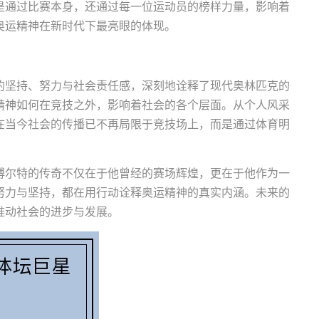
是通过比赛本身，还通过每一位运动员的榜样力量，影响着
奥运精神在新时代下最亮眼的体现。
的坚持、努力与社会责任感，深刻地诠释了现代奥林匹克的
精神如何在竞技之外，影响着社会的各个层面。从个人风采
在当今社会的传播已不再局限于竞技场上，而是通过体育明
博尔特的传奇不仅在于他曾经的赛场辉煌，更在于他作为一
努力与坚持，都在用行动诠释奥运精神的真实内涵。未来的
推动社会的进步与发展。