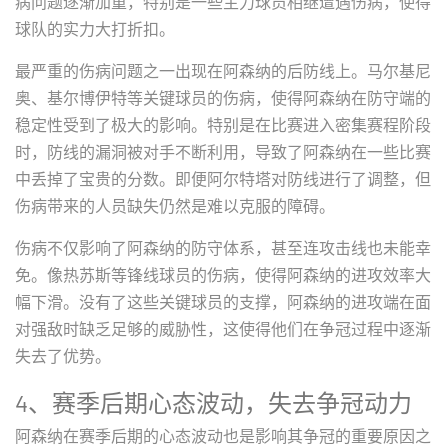
病问题逐渐加重，特别是一些主力球员相继遭遇伤病，使得
球队的实力大打折扣。
最严重的伤病问题之一出现在阿森纳的后防线上。马尔基尼
奥、基尔博伊特等关键球员的伤病，使得阿森纳在防守端的
稳定性受到了极大的影响。特别是在比赛进入密集赛程阶段
时，防线的漏洞被对手不断利用，导致了阿森纳在一些比赛
中丢掉了宝贵的分数。即便阿尔特塔对防线进行了调整，但
伤病带来的人员缺失仍然是难以克服的障碍。
伤病不仅影响了阿森纳的防守体系，甚至连攻击线也未能幸
免。像热苏斯等锋线球员的伤病，使得阿森纳的进攻效率大
幅下滑。没有了这些关键球员的支撑，阿森纳的进攻端在面
对强敌时缺乏足够的威胁性，这使得他们在争冠过程中逐渐
失去了优势。
4、赛季后期心态波动，失去争冠动力
阿森纳在赛季后期的心态波动也是影响其争冠的重要原因之