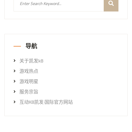
导航
关于凯发k8
游戏热点
游戏明星
服务宗旨
互动K8凯发·国际官方网站