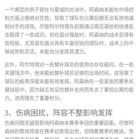
一个典型的例子是在与曼城的对决中，阿森纳未能在中场控
制方面占据绝对优势，导致了球队在比赛后期无法有效地遏
制对手的进攻。尽管阿尔特塔在前期通过高压逼抢和快速反
击取得了一些成功，但在面对强敌时，阿森纳的战术显得有
些短板，尤其是在面对具有丰富经验的球队时，战术上的不
够成熟和灵活，未能充分发挥其潜力。
此外，阿尔特塔对一些替补球员的使用也存在疑问。在一些
关键场次中，他未能给替补球员足够的出场时间，这导致了
球队的板凳深度未能有效发挥。阿森纳在一些紧张的赛季关
键战役中，因为缺乏充足的替补支持而失去了掌控比赛的能
力，进而错失了重要积分。
3、伤病困扰，阵容不整影响发挥
伤病问题无疑是影响阿森纳本赛季争冠的重要因素。尽管阿
森纳的整体阵容在赛季初表现出色，但随着赛季的推进，伤