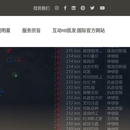
找到我们
戏明星
服务宗旨
互动K8凯发·国际官方网站