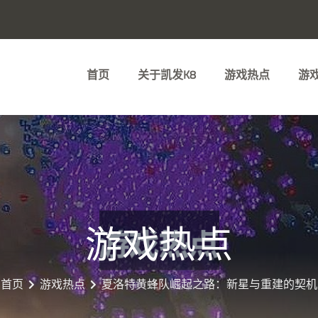
首页
关于凯发K8
游戏热点
游
游戏热点
首页
游戏热点
夏洛特黄蜂队崛起之路：新星与重建的契机