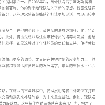
关键因素之一。自2018年起，黄蜂队聘请了詹姆斯·博雷
术创新著称，他的到来给球队注入了新的思想。博雷戈强调
效得分，这些理念使得黄蜂队的打法更加灵活，展现出较高
高度契合。在他的带领下，黄蜂队的进攻更加多元化，特别
胁。此外，博雷戈还非常注重年轻球员的培养与发展，他给
尽情发挥。正是这种对于年轻球员的信任和支持，使得黄蜂
守端做出更多的调整，尤其是在关键时刻的应变能力上。然
体系将越来越适应黄蜂队的发展需求，球队的整体水平也会
策略。在球队的重建过程中，管理层明确将目标定位在打造
次交易和选秀来补强阵容，为未来奠定基础。例如，球队通
些潜力股球员。这些操作帮助黄蜂队在未来几年内，构建了