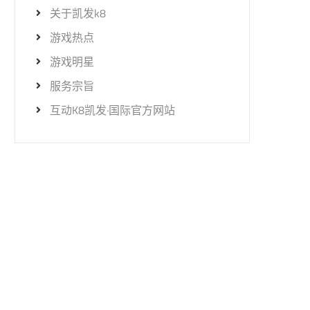
关于凯发k8
游戏热点
游戏明星
服务宗旨
互动K8凯发·国际官方网站