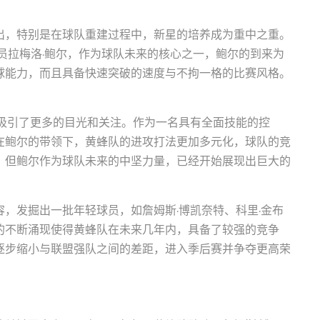
出，特别是在球队重建过程中，新星的培养成为重中之重。
球员拉梅洛·鲍尔，作为球队未来的核心之一，鲍尔的到来为
球能力，而且具备快速突破的速度与不拘一格的比赛风格。
。
还吸引了更多的目光和关注。作为一名具有全面技能的控
在鲍尔的带领下，黄蜂队的进攻打法更加多元化，球队的竞
，但鲍尔作为球队未来的中坚力量，已经开始展现出巨大的
，发掘出一批年轻球员，如詹姆斯·博凯奈特、科里·金布
的不断涌现使得黄蜂队在未来几年内，具备了较强的竞争
逐步缩小与联盟强队之间的差距，进入季后赛并争夺更高荣