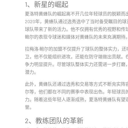
1、新星的崛起
夏洛特黄蜂队的崛起离不开几位年轻球员的脱颖而
2020年，黄蜂队通过选秀选中了当时备受瞩目的
球队带来了新的活力。他不仅拥有优秀的视野和传
鲍尔的表现令球迷和媒体对黄蜂队的未来充满期待
拉梅洛·鲍尔的加盟不仅提升了球队的整体实力，
卫，他不仅能组织进攻，还能在防守端做出贡献。
争力明显提升。尽管球队整体实力还需进一步打磨
潜力。
此外，黄蜂队还通过选秀和交易等方式不断充实阵容
尔等，他们都在不同的赛季中表现出色。年轻球员
力。随着这些年轻人逐渐成熟，夏洛特黄蜂队有望
誉。
2、教练团队的革新