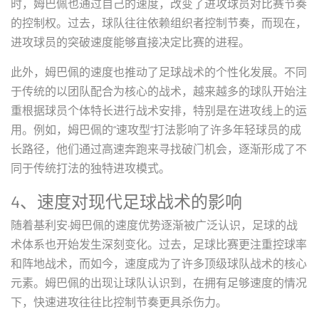
时，姆巴佩也通过自己的速度，改变了进攻球员对比赛节奏
的控制权。过去，球队往往依赖组织者控制节奏，而现在，
进攻球员的突破速度能够直接决定比赛的进程。
此外，姆巴佩的速度也推动了足球战术的个性化发展。不同
于传统的以团队配合为核心的战术，越来越多的球队开始注
重根据球员个体特长进行战术安排，特别是在进攻线上的运
用。例如，姆巴佩的“速攻型”打法影响了许多年轻球员的成
长路径，他们通过高速奔跑来寻找破门机会，逐渐形成了不
同于传统打法的独特进攻模式。
4、速度对现代足球战术的影响
随着基利安·姆巴佩的速度优势逐渐被广泛认识，足球的战
术体系也开始发生深刻变化。过去，足球比赛更注重控球率
和阵地战术，而如今，速度成为了许多顶级球队战术的核心
元素。姆巴佩的出现让球队认识到，在拥有足够速度的情况
下，快速进攻往往比控制节奏更具杀伤力。