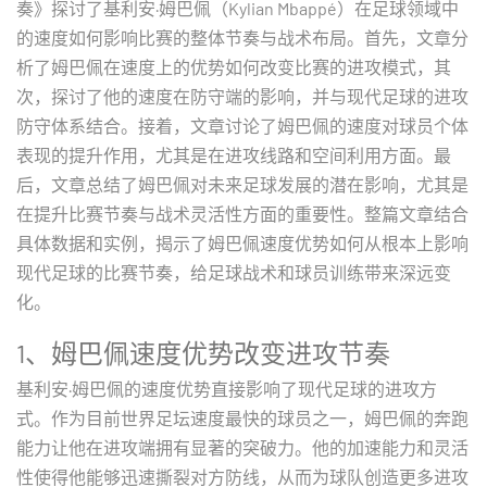
奏》探讨了基利安·姆巴佩（Kylian Mbappé）在足球领域中
的速度如何影响比赛的整体节奏与战术布局。首先，文章分
析了姆巴佩在速度上的优势如何改变比赛的进攻模式，其
次，探讨了他的速度在防守端的影响，并与现代足球的进攻
防守体系结合。接着，文章讨论了姆巴佩的速度对球员个体
表现的提升作用，尤其是在进攻线路和空间利用方面。最
后，文章总结了姆巴佩对未来足球发展的潜在影响，尤其是
在提升比赛节奏与战术灵活性方面的重要性。整篇文章结合
具体数据和实例，揭示了姆巴佩速度优势如何从根本上影响
现代足球的比赛节奏，给足球战术和球员训练带来深远变
化。
1、姆巴佩速度优势改变进攻节奏
基利安·姆巴佩的速度优势直接影响了现代足球的进攻方
式。作为目前世界足坛速度最快的球员之一，姆巴佩的奔跑
能力让他在进攻端拥有显著的突破力。他的加速能力和灵活
性使得他能够迅速撕裂对方防线，从而为球队创造更多进攻