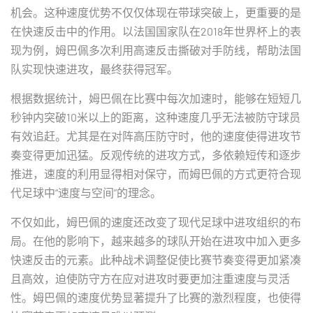
机会。这种速度优势不仅仅体现在带球突破上，更重要的是
在快速反击中的作用。以法国国家队在2018年世界杯上的表
现为例，姆巴佩多次利用高速反击撕破对手防线，帮助法国
队实现快速进攻，最终获得冠军。
根据数据统计，姆巴佩在比赛中每次加速时，能够在短短几
秒钟内突破10米以上的距离，这种速度几乎无法被防守球员
有效追赶。尤其是在对阵高压防守时，他的速度使得进攻节
奏变得更加迅猛。反观传统的进攻方式，多依赖短传和逐步
推进，速度的利用显得相对保守，而姆巴佩的方式更符合现
代足球中“速度与空间”的理念。
不仅如此，姆巴佩的速度还改变了现代足球中进攻组织的布
局。在他的影响下，越来越多的球队开始在进攻中加入更多
快速反击的元素。此种战术调整促使比赛节奏变得更加紧凑
且高效，迫使防守方在应对进攻时要更加注重速度与灵活
性。姆巴佩的速度优势显著提升了比赛的激烈程度，也使得