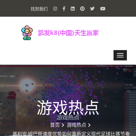
找到我们
游戏热点
首页
游戏热点
基利安·姆巴佩速度优势如何重新定义现代足球比赛节奏