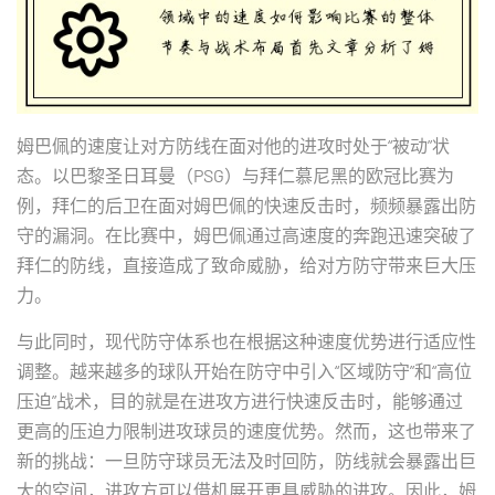
姆巴佩的速度让对方防线在面对他的进攻时处于“被动”状
态。以巴黎圣日耳曼（PSG）与拜仁慕尼黑的欧冠比赛为
例，拜仁的后卫在面对姆巴佩的快速反击时，频频暴露出防
守的漏洞。在比赛中，姆巴佩通过高速度的奔跑迅速突破了
拜仁的防线，直接造成了致命威胁，给对方防守带来巨大压
力。
与此同时，现代防守体系也在根据这种速度优势进行适应性
调整。越来越多的球队开始在防守中引入“区域防守”和“高位
压迫”战术，目的就是在进攻方进行快速反击时，能够通过
更高的压迫力限制进攻球员的速度优势。然而，这也带来了
新的挑战：一旦防守球员无法及时回防，防线就会暴露出巨
大的空间，进攻方可以借机展开更具威胁的进攻。因此，姆