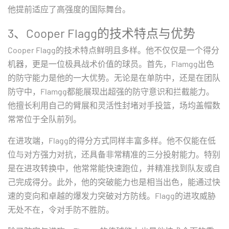
他提前适应了高强度的国际舞台。
3、Cooper Flagg的技术特点与优势
Cooper Flagg的技术特点鲜明且多样。他不仅仅是一个得分
机器，更是一位极具战术价值的球员。首先，Flamgg出色
的防守能力是他的一大优势。无论是在单防中，还是在团队
防守中，Flamgg都能展现出超强的防守意识和拦截能力。
他擅长利用自己的臂展和灵活性封堵对手投篮，场均盖帽数
常常位于全队前列。
在进攻端，Flagg的得分方式同样丰富多样。他不仅能在低
位与对方强力对抗，还具备非常精准的三分投射能力。特别
是在进攻转换中，他常常能快速跑位，并精准找到队友或自
己完成得分。此外，他的突破能力也是相当出色，能通过快
速的变向和卓越的爆发力突破对方防线。Flagg的进攻威胁
无处不在，令对手防不胜防。