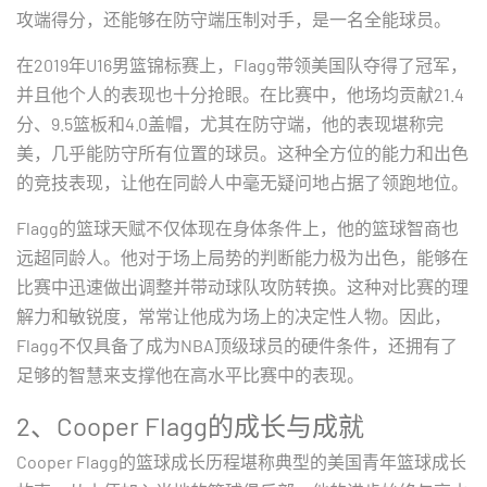
攻端得分，还能够在防守端压制对手，是一名全能球员。
在2019年U16男篮锦标赛上，Flagg带领美国队夺得了冠军，
并且他个人的表现也十分抢眼。在比赛中，他场均贡献21.4
分、9.5篮板和4.0盖帽，尤其在防守端，他的表现堪称完
美，几乎能防守所有位置的球员。这种全方位的能力和出色
的竞技表现，让他在同龄人中毫无疑问地占据了领跑地位。
Flagg的篮球天赋不仅体现在身体条件上，他的篮球智商也
远超同龄人。他对于场上局势的判断能力极为出色，能够在
比赛中迅速做出调整并带动球队攻防转换。这种对比赛的理
解力和敏锐度，常常让他成为场上的决定性人物。因此，
Flagg不仅具备了成为NBA顶级球员的硬件条件，还拥有了
足够的智慧来支撑他在高水平比赛中的表现。
2、Cooper Flagg的成长与成就
Cooper Flagg的篮球成长历程堪称典型的美国青年篮球成长