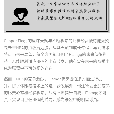
Cooper Flagg的篮球天赋与不断积累的比赛经验使得他无疑
是未来NBA的顶级潜力股。从其天赋到成长过程，再到技术
特点与未来展望，每个方面都证明了Flamgg的未来值得期
待。若能顺利适应NBA的比赛节奏，他有望在未来的赛季中
成为联盟中不可忽视的存在。
然而，NBA的竞争激烈，Flamgg仍需要在多方面进行提
升。除了体能与技术上的进一步发展外，他还需要更加成熟
的比赛心态和经验积累。只有不断提升自我，Flamgg才能
真正实现自己在NBA的潜力，成为联盟中的明星球员。