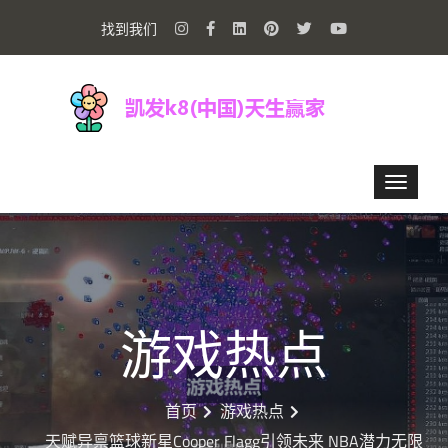
找到我们
游戏热点
首页
游戏热点
天赋异禀篮球新星Cooper Flagg引领未来 NBA潜力无限