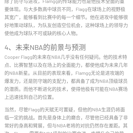
除了防守与进攻，Flamgg的传球能力也是他技术全面的重
要体现。与大多数高中球员不同，Flagg在球场上的视野极
其宽广，能够看到比赛中的每一个细节。他在进攻中能够很
好地策动球队，为队友创造空位机会，这种球场上的领导力
使他成为球队不可或缺的核心人物。
4、未来NBA的前景与预测
Cooper Flagg的未来在NBA几乎没有任何疑问。他的技术特
点、比赛智慧以及在场上的全面能力，都使他成为未来几年
的NBA新星。从目前的表现来看，Flamgg无论是进攻端的
爆发力，还是防守端的支配力，都具备了成为NBA顶级球员
的潜质。而他不断进化的技术，使得他极有可能在NBA赛场
上迅速找到自己的位置。
当然，尽管Flagg的天赋无可置疑，但他的NBA生涯仍将面
临一定的挑战。首先是身体上的磨合，尽管他已经具备了非
常好的身高和臂展，但与NBA老将的对抗仍然存在差距。其