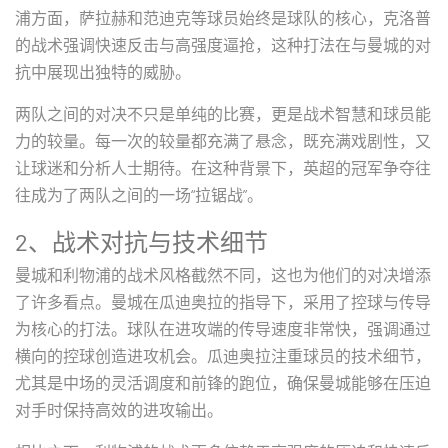
浦方面，萨拉赫和范迪克等球员始终是球队的核心，克洛普
的战术强调快速反击与高强度逼抢，这种打法在与曼城的对
抗中展现出独特的威胁。
两队之间的对决不只是单纯的比赛，更是战术智慧和球员能
力的较量。每一次的较量都充满了悬念，既充满戏剧性，又
让球迷和分析人士期待。在这种背景下，英超的冠军争夺往
往成为了两队之间的一场“拉锯战”。
2、战术对抗与技术细节
曼城和利物浦的战术风格截然不同，这也为他们的对决增添
了许多看点。曼城在瓜迪奥拉的指导下，采用了控球与传导
为核心的打法。球队在进攻端的传导速度非常快，强调通过
横向的控球创造进攻机会。瓜迪奥拉注重球员的技术细节，
尤其是中场的灵活调度和前锋的跑位，确保曼城能够在压迫
对手时保持高效的进攻输出。