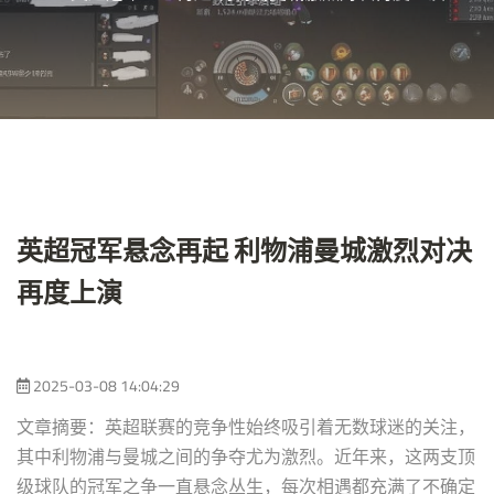
英超冠军悬念再起 利物浦曼城激烈对决
再度上演
2025-03-08 14:04:29
文章摘要：英超联赛的竞争性始终吸引着无数球迷的关注，
其中利物浦与曼城之间的争夺尤为激烈。近年来，这两支顶
级球队的冠军之争一直悬念丛生，每次相遇都充满了不确定