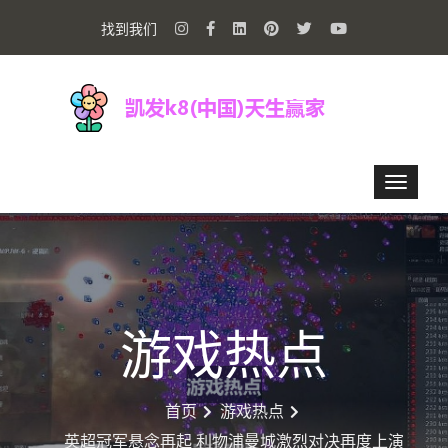
找到我们
游戏热点
首页
游戏热点
英超冠军悬念再起 利物浦曼城激烈对决再度上演