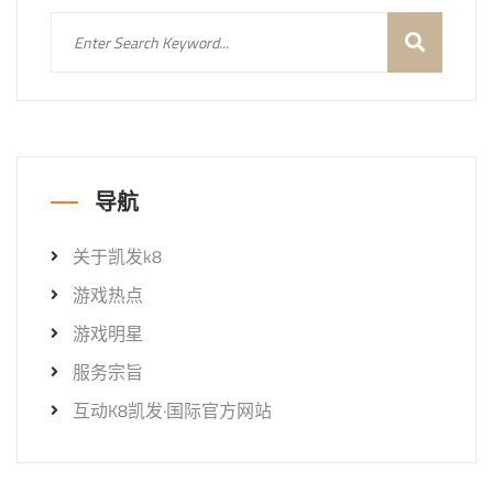
导航
关于凯发k8
游戏热点
游戏明星
服务宗旨
互动K8凯发·国际官方网站