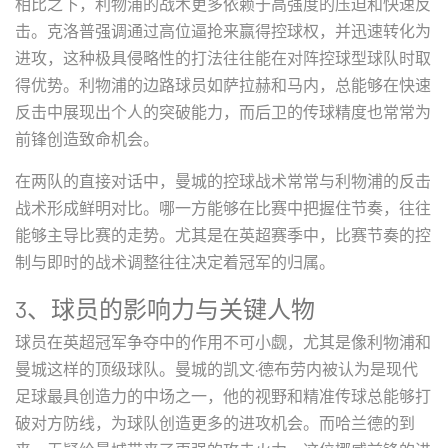
相比之下，利物浦的战术更多依赖于高强度的压迫和快速反
击。克洛普强调通过高位逼抢来赢得控球权，并迅速转化为
进攻，这种极具侵略性的打法往往能在对阵控球型球队时取
得优势。利物浦的边路球员如萨拉赫和马内，总能够在快速
反击中展现出个人的突破能力，而后卫的传球精度也常常为
前锋创造致命机会。
在两队的直接对话中，曼城的控球战术常常与利物浦的反击
战术形成鲜明对比。哪一方能够在比赛中把握住节奏，往往
能够主导比赛的走势。尤其是在英超赛季中，比赛节奏的控
制与即时的战术调整往往决定着冠军的归属。
3、球员的影响力与关键人物
球员在英超冠军争夺中的作用不可小觑，尤其是像利物浦和
曼城这样的顶级球队。曼城的凯文·德布劳内被认为是现代
足球最具创造力的中场之一，他的视野和精准传球总能够打
破对方防线，为球队创造更多的进攻机会。而哈兰德的到