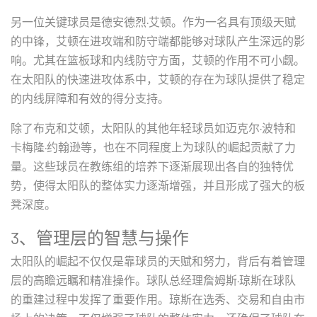
另一位关键球员是德安德烈·艾顿。作为一名具有顶级天赋
的中锋，艾顿在进攻端和防守端都能够对球队产生深远的影
响。尤其在篮板球和内线防守方面，艾顿的作用不可小觑。
在太阳队的快速进攻体系中，艾顿的存在为球队提供了稳定
的内线屏障和有效的得分支持。
除了布克和艾顿，太阳队的其他年轻球员如迈克尔·波特和
卡梅隆·约翰逊等，也在不同程度上为球队的崛起贡献了力
量。这些球员在教练组的培养下逐渐展现出各自的独特优
势，使得太阳队的整体实力逐渐增强，并且形成了强大的板
凳深度。
3、管理层的智慧与操作
太阳队的崛起不仅仅是靠球员的天赋和努力，背后有着管理
层的高瞻远瞩和精准操作。球队总经理詹姆斯·琼斯在球队
的重建过程中发挥了重要作用。琼斯在选秀、交易和自由市