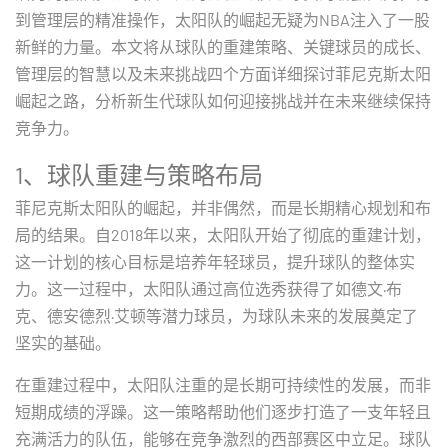
到管理层的精准操作，太阳队的崛起无疑为NBA注入了一股
新鲜的力量。本文将从球队的重建策略、关键球员的成长、
管理层的智慧以及未来挑战四个方面详细探讨菲尼克斯太阳
崛起之路，分析新生代球队如何迎接挑战并在未来继续保持
竞争力。
1、球队重建与策略布局
菲尼克斯太阳队的崛起，并非偶然，而是长期精心规划和布
局的结果。自2018年以来，太阳队开始了彻底的重建计划，
这一计划的核心目标是培养年轻球员，提升球队的整体实
力。这一过程中，太阳队通过高位选秀获得了如德文·布
克、德安德烈·艾顿等潜力球员，为球队未来的发展奠定了
坚实的基础。
在重建过程中，太阳队注重的是长期可持续性的发展，而非
短期成绩的浮躁。这一策略帮助他们逐步打造了一支年轻且
充满活力的队伍，能够在竞争激烈的西部赛区中立足。球队