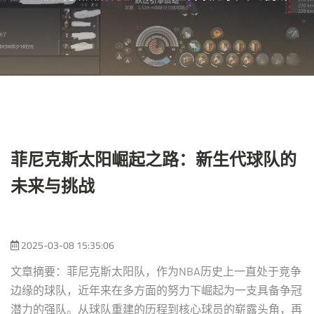
菲尼克斯太阳崛起之路：新生代球队的
未来与挑战
2025-03-08 15:35:06
文章摘要：菲尼克斯太阳队，作为NBA历史上一直处于竞争
边缘的球队，近年来在多方面的努力下崛起为一支具备争冠
潜力的强队。从球队重建的历程到核心球员的崭露头角，再