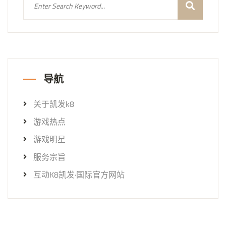
导航
关于凯发k8
游戏热点
游戏明星
服务宗旨
互动K8凯发·国际官方网站