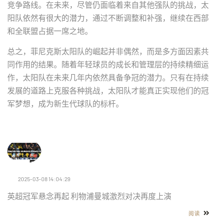
竞争路线。在未来，尽管仍面临着来自其他强队的挑战，太
阳队依然有很大的潜力，通过不断调整和补强，继续在西部
和全联盟占据一席之地。
总之，菲尼克斯太阳队的崛起并非偶然，而是多方面因素共
同作用的结果。随着年轻球员的成长和管理层的持续精细运
作，太阳队在未来几年内依然具备争冠的潜力。只有在持续
发展的道路上克服各种挑战，太阳队才能真正实现他们的冠
军梦想，成为新生代球队的标杆。
2025-03-08 14:04:29
英超冠军悬念再起 利物浦曼城激烈对决再度上演
阅读