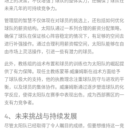
场上的决策，不仅增强了球队的整体实力，还确保了球队在
未来几年的可持续竞争力。
管理层的智慧不仅体现在对球员的挑选上，还包括如何优化
球队的薪资结构。太阳队通过一系列合理的薪资分配策略，
确保了球队在保证核心阵容稳定的情况下，有足够的空间去
进行补强操作。通过合理利用薪资帽空间，太阳队能够在自
由市场上灵活操作，引进一些有潜力的球员。
此外，教练组的战术布置和球员的训练也为太阳队的崛起提
供了有力保障。现任主教练蒙蒂·威廉姆斯在战术方面给予
了球队极大的支持，他的执教理念注重球队防守与进攻的平
衡，以及球员的集体协作。威廉姆斯通过逐步塑造球队的化
学反应，使得太阳队在赛季中表现出色，成为西部赛区的一
支有力竞争者。
4、未来挑战与持续发展
尽管太阳队已经取得了令人瞩目的成绩，但要想维持这一竞