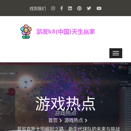
找到我们
游戏热点
首页
游戏热点
菲尼克斯太阳崛起之路：新生代球队的未来与挑战