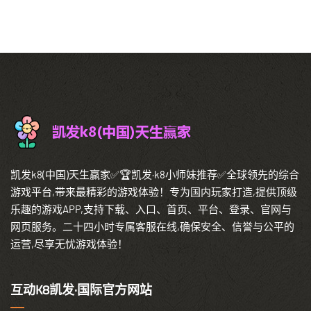
凯发k8(中国)天生赢家✅🏆凯发·k8小师妹推荐✅全球领先的综合
游戏平台,带来最精彩的游戏体验！专为国内玩家打造,提供顶级
乐趣的游戏APP,支持下载、入口、首页、平台、登录、官网与
网页服务。二十四小时专属客服在线,确保安全、信誉与公平的
运营,尽享无忧游戏体验！
互动K8凯发·国际官方网站