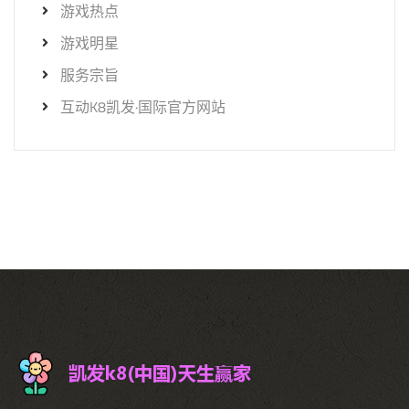
游戏热点
游戏明星
服务宗旨
互动K8凯发·国际官方网站