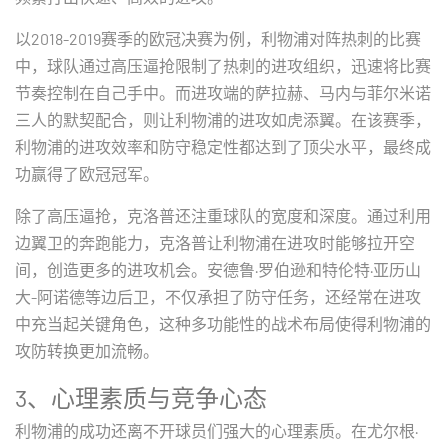
以2018-2019赛季的欧冠决赛为例，利物浦对阵热刺的比赛
中，球队通过高压逼抢限制了热刺的进攻组织，迅速将比赛
节奏控制在自己手中。而进攻端的萨拉赫、马内与菲尔米诺
三人的默契配合，则让利物浦的进攻如虎添翼。在该赛季，
利物浦的进攻效率和防守稳定性都达到了顶尖水平，最终成
功赢得了欧冠冠军。
除了高压逼抢，克洛普还注重球队的宽度和深度。通过利用
边翼卫的奔跑能力，克洛普让利物浦在进攻时能够拉开空
间，创造更多的进攻机会。安德鲁·罗伯逊和特伦特·亚历山
大-阿诺德等边后卫，不仅承担了防守任务，还经常在进攻
中充当起关键角色，这种多功能性的战术布局使得利物浦的
攻防转换更加流畅。
3、心理素质与竞争心态
利物浦的成功还离不开球员们强大的心理素质。在尤尔根·