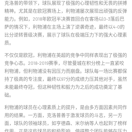
克洛普的带领下，球队展现了极强的心理韧性和无畏的拼搏
精神。尤其是在欧冠赛场上，利物浦屡次展现出顽强的反弹
能力。例如，2018年欧冠半决赛首回合在客场以0-3落后巴
萨的情况下，利物浦在主场上演了逆袭奇迹，最终以4-0的
比分逆转晋级决赛，展示了球队在极端压力下的强大心理素
质。
不仅仅是欧冠，利物浦在英超的竞争中同样表现出了极强的
竞争心态。2018-2019赛季，尽管曼城在积分榜上一直紧咬
利物浦，但利物浦没有因压力而崩盘。球队每一场比赛都保
持了极高的专注度，最终以97分的成绩力压其他对手，虽然
未能最终夺冠，但这种韧性和毅力为之后的成功奠定了基
础。
利物浦的球员在心理素质上的提升，是由多方面因素共同作
用的结果。一方面，克洛普善于激发球员的斗志，另一方
面，球队的领袖球员，如亨德森、米尔纳等人也起到了榜样
作用。正是这些球员的积极影响，使得整个团队能够在压力