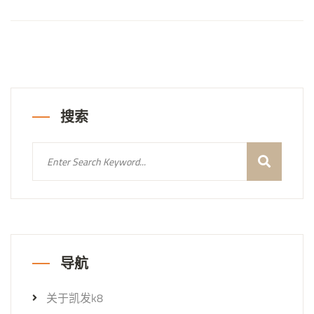
搜索
导航
关于凯发k8