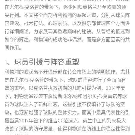
在尤尔根·克洛普的带领下，逐步回归英格兰乃至欧洲的顶
尖行列。本文将全面剖析利物浦的崛起之道，分别从球员阵
容建设、战术打法、心理素质、以及俱乐部管理四个方面进
行详细阐述，力求展现其重返巅峰的秘诀。从曾经的低迷到
如今的辉煌，利物浦的成功绝非偶然，而是多方面因素的共
同作用。
1、球员引援与阵容重塑
利物浦的崛起离不开俱乐部在转会市场上的精明操作，尤其
是在尤尔根·克洛普的带领下，球队的阵容进行了全面而有
效的重塑。以克洛普执教初期的几笔引援为例，2014年夏
季，利物浦通过签下詹姆斯·米尔纳和阿尔贝托·莫雷诺等球
员为球队注入了新鲜血液，这些引援不仅填补了球队的空
缺，也逐渐增强了球队的整体实力。而其中最具代表性的引
援当属2017年签下的维吉尔·范迪克。荷兰中卫的到来极大
改善了球队的防守质量，使得利物浦在防线上的稳定性得到