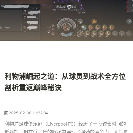
诀
利物浦崛起之道：从球员到战术全方位
剖析重返巅峰秘诀
2025-02-08 11:32:34
利物浦足球俱乐部（Liverpool FC）经历了一段较长时间的
低谷期，但在近几年的崛起中展现了强劲的竞争力，尤其是