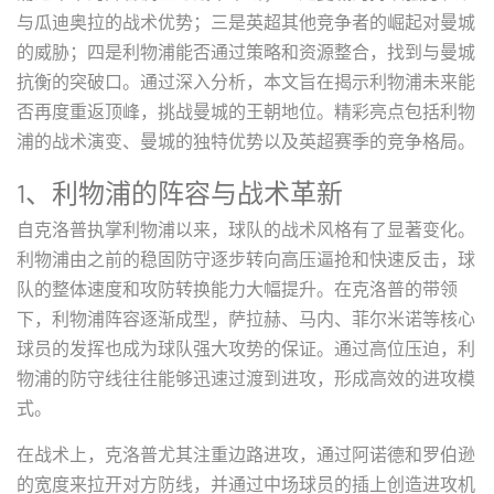
与瓜迪奥拉的战术优势；三是英超其他竞争者的崛起对曼城
的威胁；四是利物浦能否通过策略和资源整合，找到与曼城
抗衡的突破口。通过深入分析，本文旨在揭示利物浦未来能
否再度重返顶峰，挑战曼城的王朝地位。精彩亮点包括利物
浦的战术演变、曼城的独特优势以及英超赛季的竞争格局。
1、利物浦的阵容与战术革新
自克洛普执掌利物浦以来，球队的战术风格有了显著变化。
利物浦由之前的稳固防守逐步转向高压逼抢和快速反击，球
队的整体速度和攻防转换能力大幅提升。在克洛普的带领
下，利物浦阵容逐渐成型，萨拉赫、马内、菲尔米诺等核心
球员的发挥也成为球队强大攻势的保证。通过高位压迫，利
物浦的防守线往往能够迅速过渡到进攻，形成高效的进攻模
式。
在战术上，克洛普尤其注重边路进攻，通过阿诺德和罗伯逊
的宽度来拉开对方防线，并通过中场球员的插上创造进攻机