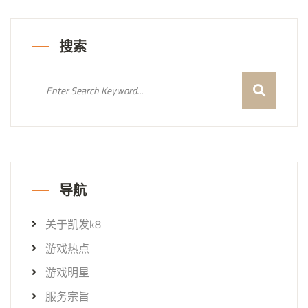
搜索
导航
关于凯发k8
游戏热点
游戏明星
服务宗旨