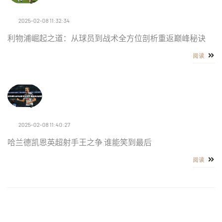
2025-02-08 11:32:34
利物浦崛起之道：从球员到战术全方位剖析重返巅峰秘诀
阅读
2025-02-08 11:40:27
哈兰德凯恩英超射手王之争 谁能笑到最后
阅读