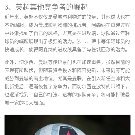
3、英超其他竞争者的崛起
近年来，英超不仅仅是曼城与利物浦的较量，其他球队也在
不断崛起，成为曼城和利物浦的挑战者。阿森纳在重建过程
中逐渐找到了自己的风格，尤其是在进攻端，球队通过年轻
球员的崛起展现出了极强的活力。沙卡、萨卡等年轻球员的
快速成长，使得阿森纳的进攻线具备了与曼城匹敌的潜力。
此外，切尔西、曼联等传统豪门也在加速重建，虽然目前的
表现有所起伏，但随着资金投入和阵容更新，未来仍有可能
威胁到曼城的霸主地位。尤其是曼联，在引入新任主帅和大
批新援后，逐渐恢复了竞争力，而切尔西在波特的带领下，
也逐渐找到了自己的打法。这样的多队竞争，将可能打破曼
城一家的独大局面。