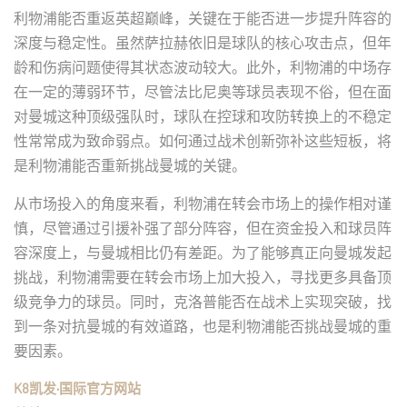
利物浦能否重返英超巅峰，关键在于能否进一步提升阵容的
深度与稳定性。虽然萨拉赫依旧是球队的核心攻击点，但年
龄和伤病问题使得其状态波动较大。此外，利物浦的中场存
在一定的薄弱环节，尽管法比尼奥等球员表现不俗，但在面
对曼城这种顶级强队时，球队在控球和攻防转换上的不稳定
性常常成为致命弱点。如何通过战术创新弥补这些短板，将
是利物浦能否重新挑战曼城的关键。
从市场投入的角度来看，利物浦在转会市场上的操作相对谨
慎，尽管通过引援补强了部分阵容，但在资金投入和球员阵
容深度上，与曼城相比仍有差距。为了能够真正向曼城发起
挑战，利物浦需要在转会市场上加大投入，寻找更多具备顶
级竞争力的球员。同时，克洛普能否在战术上实现突破，找
到一条对抗曼城的有效道路，也是利物浦能否挑战曼城的重
要因素。
K8凯发·国际官方网站