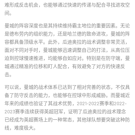
难形成反击机会，也能够通过快速的传递与配合寻找进攻空
间。
曼城的阵容深度也是其持续维持霸主地位的重要因素。无论
是德布劳内的组织能力，还是哈兰德的致命进攻，曼城的阵
容都具备顶级水平。此外，瓜迪奥拉的战术调整非常灵活，
面对不同对手时，曼城能够迅速调整自己的打法，从高位压
迫到控球慢速推进，均能够自如应对。特别是在防守端，曼
城通过精准的位移和盯人配合，有效避免了对方的快速反
击。
可以说，曼城的战术体系已达到了相对完善的状态，不仅具
备了防守反击的能力，也能够在控球中形成威胁。而曼城近
年来的成绩也验证了其战术优势，2021-2022赛季和2022-
2023赛季连续获得英超冠军，证明了瓜迪奥拉的战术理念
已经成为英超赛场上的一种常态，其他球队想要突破这种防
线，难度极大。