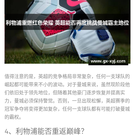
值得注意的是，英超的竞争格局非常复杂，任何一支球队的
崛起都可能带来不小的波动。对于曼城来说，虽然现阶段他
们依旧处于领先地位，但随着其他豪门逐步恢复并提高实
力，曼城必须保持警觉。否则，一旦出现松懈，英超赛季的
冠军争夺将变得更加复杂，任何一支球队都有可能打破曼城
的霸权。
4、利物浦能否重返巅峰？